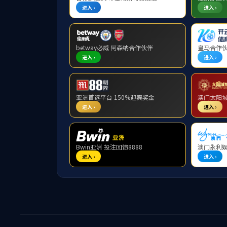
多元服务
机场快
覆盖航班全
优点巴士
机场快线
旅运包车